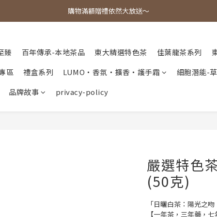
歡迎光臨東大茶莊，各式好茶任君挑選！
購物滿額贈禮依然大放送～
歡迎光臨東大茶莊，各式好茶任君挑選！
至臻
百年傳承-本地茶品
東大精選特色茶
佳葉龍茶系列
專區
禮盒系列
LUMO・香氛・擴香・護手霜
細胞潛能-
品牌故事
privacy-policy
嚴選特色
(50克)
「日曬白茶：陽光之吻
【一年茶，三年藥，七