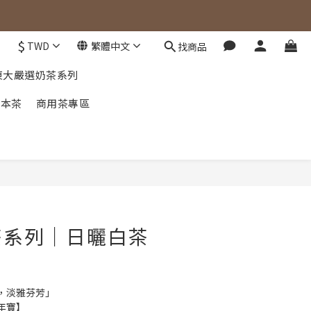
$
TWD
繁體中文
找商品
東大嚴選奶茶系列
草本茶
商用茶專區
立即購買
茶系列｜日曬白茶
，淡雅芬芳」
年寶】