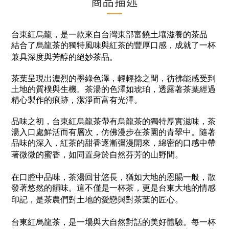
商品描述
台東紅烏龍，是一款來自台灣東部富饒土壤滋養的茶品
結合了烏龍茶的獨特風味與紅茶的豐厚口感，成就了一杯
兼具深度與芳醇的絕妙茶品。
茶葉呈現出濃烈的墨綠色澤，輕輕捻之間，彷彿能感受到
土地的質樸與生機。茶湯的色澤如琥珀，透露著茶葉經過
精心製作的痕跡，潔淨而富有光澤。
品味之初，台東紅烏龍茶帶有烏龍茶的獨特厚實滋味，茶
湯入口處鮮活而有層次，仿佛漫步在茶園的青翠中。隨著
品味的深入，紅茶的甜香逐漸彌漫開來，綿密的口感中帶
著微微的蜜香，如同置身於自然芬芳的山野間。
在口腔中品味，茶湯回甘悠長，猶如大地的恩賜一般，散
發著悠然的韻味。這不僅是一杯茶，更是台東大地的情感
印記，是茶農們對土地的愛戀與對茶葉的匠心。
台東紅烏龍茶，是一場與大自然對話的美好體驗。每一杯