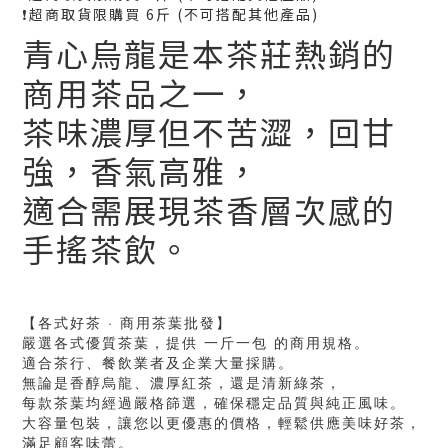
❗️超商取貨限購買 6斤 (不可搭配其他產品)
青心烏龍是本茶莊熱銷的
商用茶品之一，
茶味濃厚但不苦澀，回甘
強，香氣高雅，
適合需展現茶香層次感的
手搖茶飲。
【各式好茶 · 商用茶葉批發】
嚴選各式優質茶葉，提供 一斤一包 的商用規格。
適合茶行、餐飲業者及企業大量採購。
無論是香醇烏龍、濃厚紅茶，還是清新綠茶，
每款茶葉均經過嚴格篩選，確保穩定品質與純正風味。
大容量包裝，讓您以更優惠的價格，輕鬆供應美味好茶，
滿足顧客味蕾。