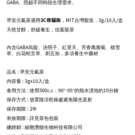
GABA
、照顧不同時段生理需求。
3C
夜貓族
MIT
3g/10
/
早安元氣茶適用
，
台灣製造，
入
盒
天然甘醇，舒緩養生，佳葉龍茶
GABA
內含
烏龍、決明子、紅景天、芳香萬壽菊、積雪
草、白花蛇舌草、刺五加，多項養生中藥材
:
品名
早安元氣茶
: 3gx10
/
內容量
入
盒
:
500c.c
90
-95
10
食用方法
使用
，
°
°的熱水浸泡約
分鐘
:
保存方式
放置陰涼乾燥處避免陽光直射
: 2
保存期限
年
:
有效期限
詳見茶包包裝
:
總經銷
細胞潛能生物科技有限公司