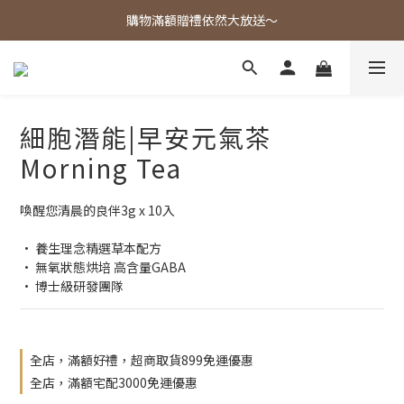
歡迎光臨東大茶莊，各式好茶任君挑選！
購物滿額贈禮依然大放送～
歡迎光臨東大茶莊，各式好茶任君挑選！
細胞潛能|早安元氣茶
Morning Tea
喚醒您清晨的良伴3g x 10入
• 養生理念精選草本配方
• 無氧狀態烘培 高含量GABA
• 博士級研發團隊
全店，滿額好禮，超商取貨899免運優惠
全店，滿額宅配3000免運優惠