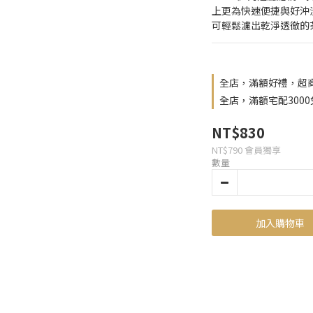
上更為快速便捷與好沖
可輕鬆濾出乾淨透徹的
全店，滿額好禮，超商
全店，滿額宅配300
NT$830
NT$790
會員獨享
數量
加入購物車