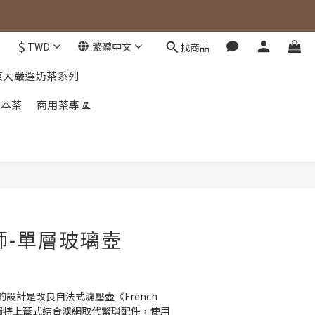
$
TWD
繁體中文
找商品
東大嚴選奶茶系列
草本茶
商用茶專區
立即購買
師-單層玻璃壺
設計是改良自法式濾壓壺《French 
，獨特上蓋式結合濾網取代繁瑣配件，使用