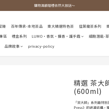
歡迎光臨東大茶莊，各式好茶任君挑選！
購物滿額贈禮依然大放送～
歡迎光臨東大茶莊，各式好茶任君挑選！
至臻
百年傳承-本地茶品
東大精選特色茶
佳葉龍茶系列
專區
禮盒系列
LUMO・香氛・擴香・護手霜
細胞潛能-
品牌故事
privacy-policy
精選 茶大
(600ml)
「茶大師」系列最特別的
Press》的過濾結構