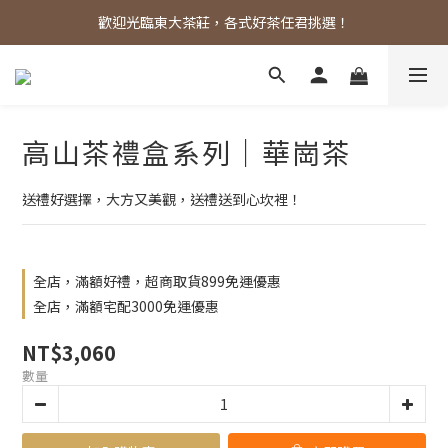
歡迎光臨東大茶莊，各式好茶任君挑選！
歡迎光臨東大茶莊，各式好茶任君挑選！
加入會員享折扣【需登入購物才會有會員價唷】
購物滿額贈禮依然大放送～
高山茶禮盒系列｜華崗茶
歡迎光臨東大茶莊，各式好茶任君挑選！
送禮好選擇，大方又美觀，送禮送到心坎裡！
全店，滿額好禮，超商取貨899免運優惠
全店，滿額宅配3000免運優惠
NT$3,060
數量