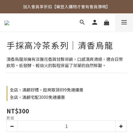
加入會員享折扣【需登入購物才會有會員價唷】
歡迎光臨東大茶莊，各式好茶任君挑選！
購物滿額贈禮依然大放送～
歡迎光臨東大茶莊，各式好茶任君挑選！
手採高冷茶系列｜清香烏龍
清香烏龍茶擁有淡雅花香與甘醇茶韻，口感清爽滑順，適合日常
飲用。低發酵、輕焙火的製程保留了茶葉的自然鮮甜。
全店，滿額好禮，超商取貨899免運優惠
全店，滿額宅配3000免運優惠
NT$300
數量