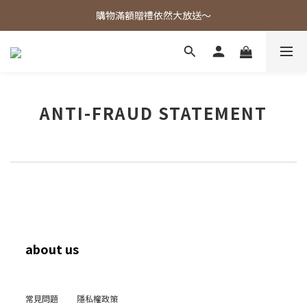
歡迎光臨東大茶莊，各式好茶任君挑選！
購物滿額贈禮依然大放送～
歡迎光臨東大茶莊，各式好茶任君挑選！
ANTI-FRAUD STATEMENT
about us
常見問題
隱私權政策